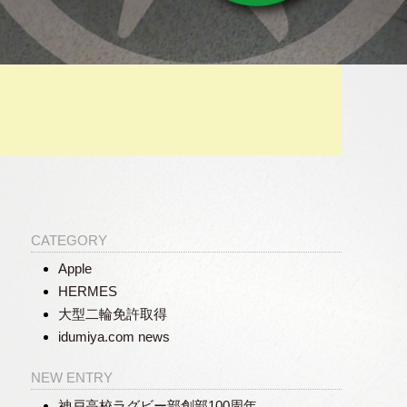
CATEGORY
Apple
HERMES
大型二輪免許取得
idumiya.com news
NEW ENTRY
神戸高校ラグビー部創部100周年