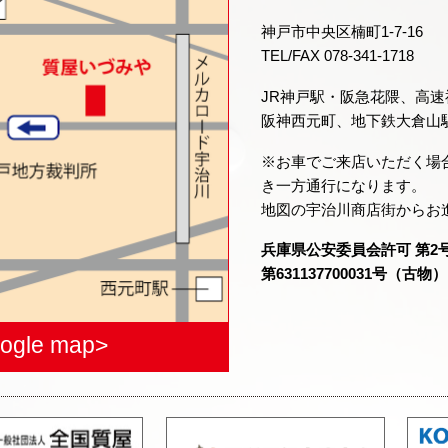
神戸市中央区楠町1-7-16
TEL/FAX 078-341-1718
JR神戸駅・阪急花隈、高
阪神西元町、地下鉄大倉山
※お車でご来店いただく場
き一方通行になります。
地図の宇治川商店街からお
兵庫県公安委員会許可 第2
第631137700031号（古物）
ogle map>