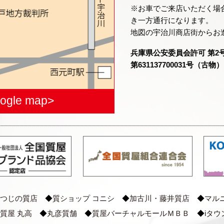
※お車でご来店いただく場
き一方通行になります。
地図の宇治川商店街からお
兵庫県公安委員会許可 第2
第631137700031号（古物）
ogle map>
つじの質店
◆
質ショップ コニシ
◆
加古川・藤井質店
◆
マル
質屋 丸高
◆
丸彦質舗
◆
質屋バーチャルモールＭＢＢ
◆
iタウン