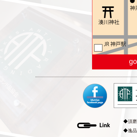
go
◆
須磨
◆
逸品