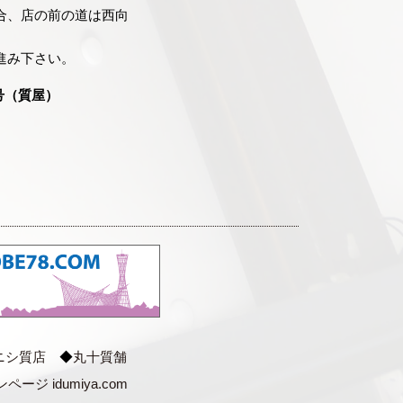
合、店の前の道は西向
進み下さい。
号（質屋）
ニシ質店
◆
丸十質舗
ページ idumiya.com